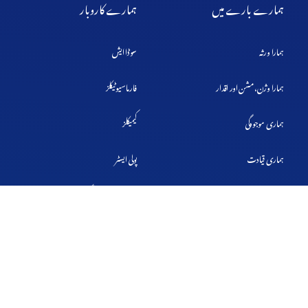
ہمارے بارے میں
ہمارے کاروبار
ہمارا ورثہ
سوڈا ایش
ہمارا وژن، مشن اور اقدار
فارماسیوٹیکلز
ہماری موجودگی
کیمیکلز
ہماری قیادت
پولی ایسٹر
&
ترجیحی شراکت دار
اینیمل ہیلتھ
ایگری سائنسز
ضابطہ اخلاق
ذمہ داری سے زندگی گزارنا
ہمارے لوگ