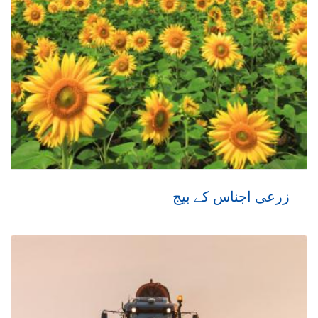
زرعی اجناس کے بیج